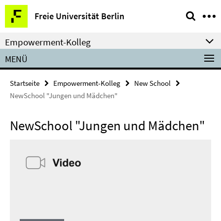
Springe
Service-
Freie Universität Berlin
direkt
Navigation
zu
Empowerment-Kolleg
Inhalt
MENÜ
Startseite
Empowerment-Kolleg
New School
NewSchool "Jungen und Mädchen"
NewSchool "Jungen und Mädchen"