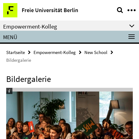
Springe
Service-
Freie Universität Berlin
direkt
Navigation
zu
Empowerment-Kolleg
Inhalt
MENÜ
Startseite
Empowerment-Kolleg
New School
Bildergalerie
Bildergalerie