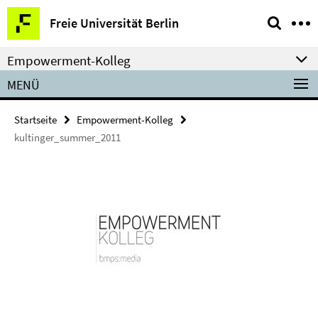
Springe
Service-
Freie Universität Berlin
direkt
Navigation
zu
Empowerment-Kolleg
Inhalt
MENÜ
Startseite
Empowerment-Kolleg
kultinger_summer_2011