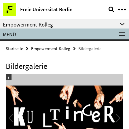
Springe
Service-
Freie Universität Berlin
direkt
Navigation
zu
Empowerment-Kolleg
Inhalt
MENÜ
Startseite
Empowerment-Kolleg
Bildergalerie
Bildergalerie