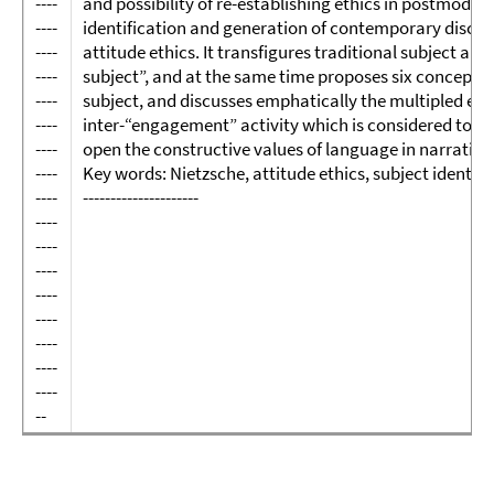
----
and possibility of re-establishing ethics in postmoder
----
identification and generation of contemporary discou
----
attitude ethics. It transfigures traditional subject and
----
subject”, and at the same time proposes six conceptual
----
subject, and discusses emphatically the multipled eth
----
inter-“engagement” activity which is considered to be 
----
open the constructive values of language in narrative
----
Key words: Nietzsche, attitude ethics, subject identificati
----
---------------------
----
----
----
----
----
----
----
----
--