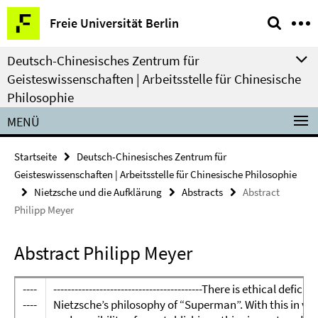
Springe
Service-
Freie Universität Berlin
direkt
Navigation
zu
Deutsch-Chinesisches Zentrum für
Inhalt
Geisteswissenschaften | Arbeitsstelle für Chinesische
Philosophie
MENÜ
Startseite
Deutsch-Chinesisches Zentrum für
Geisteswissenschaften | Arbeitsstelle für Chinesische Philosophie
Nietzsche und die Aufklärung
Abstracts
Abstract
Philipp Meyer
Abstract Philipp Meyer
----
------------------------------------------There is ethical def
----
Nietzsche’s philosophy of “Superman”. With this in vie