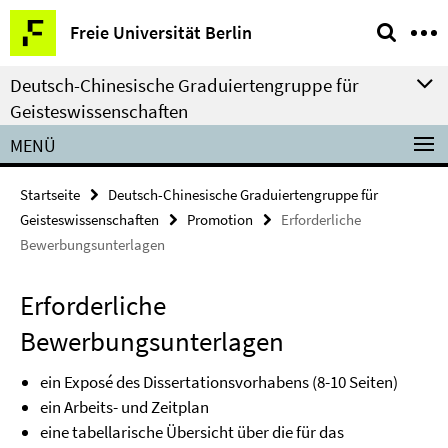
Springe
Service-
Freie Universität Berlin
direkt
Navigation
zu
Deutsch-Chinesische Graduiertengruppe für
Inhalt
Geisteswissenschaften
MENÜ
Startseite
Deutsch-Chinesische Graduiertengruppe für
Geisteswissenschaften
Promotion
Erforderliche
Bewerbungsunterlagen
Erforderliche
Bewerbungsunterlagen
ein Exposé des Dissertationsvorhabens (8-10 Seiten)
ein Arbeits- und Zeitplan
eine tabellarische Übersicht über die für das