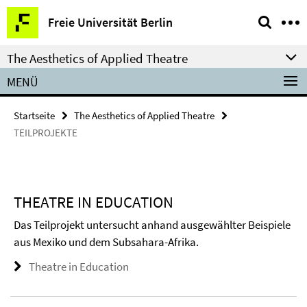
Springe
Service-
Freie Universität Berlin
direkt
Navigation
zu
The Aesthetics of Applied Theatre
Inhalt
MENÜ
Startseite
The Aesthetics of Applied Theatre
TEILPROJEKTE
THEATRE IN EDUCATION
Das Teilprojekt untersucht anhand ausgewählter Beispiele
aus Mexiko und dem Subsahara-Afrika.
Theatre in Education