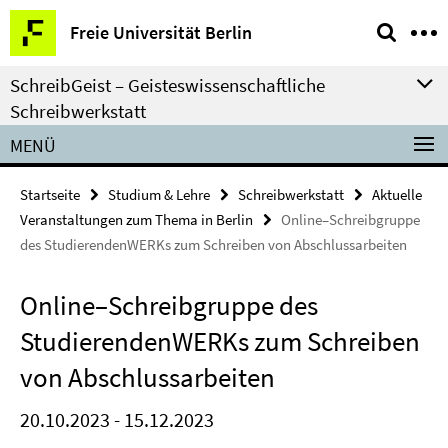
Springe
Service-
Freie Universität Berlin
direkt
Navigation
zu
SchreibGeist – Geisteswissenschaftliche
Inhalt
Schreibwerkstatt
MENÜ
Startseite
Studium & Lehre
Schreibwerkstatt
Aktuelle
Veranstaltungen zum Thema in Berlin
Online–Schreibgruppe
des StudierendenWERKs zum Schreiben von Abschlussarbeiten
Online–Schreibgruppe des
StudierendenWERKs zum Schreiben
von Abschlussarbeiten
20.10.2023 - 15.12.2023