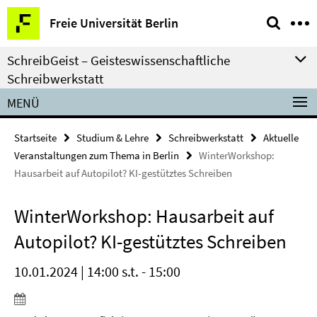
Springe
Service-
Freie Universität Berlin
direkt
Navigation
zu
SchreibGeist – Geisteswissenschaftliche
Inhalt
Schreibwerkstatt
MENÜ
Startseite
Studium & Lehre
Schreibwerkstatt
Aktuelle
Veranstaltungen zum Thema in Berlin
WinterWorkshop:
Hausarbeit auf Autopilot? KI-gestütztes Schreiben
WinterWorkshop: Hausarbeit auf
Autopilot? KI-gestütztes Schreiben
10.01.2024 | 14:00 s.t. - 15:00