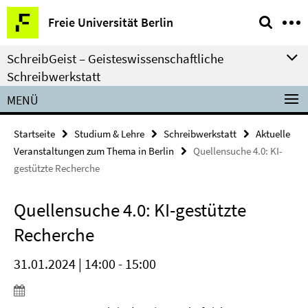
Springe
Service-
Freie Universität Berlin
direkt
Navigation
zu
SchreibGeist – Geisteswissenschaftliche
Inhalt
Schreibwerkstatt
MENÜ
Startseite
Studium & Lehre
Schreibwerkstatt
Aktuelle
Veranstaltungen zum Thema in Berlin
Quellensuche 4.0: KI-
gestützte Recherche
Quellensuche 4.0: KI-gestützte
Recherche
31.01.2024 | 14:00 - 15:00