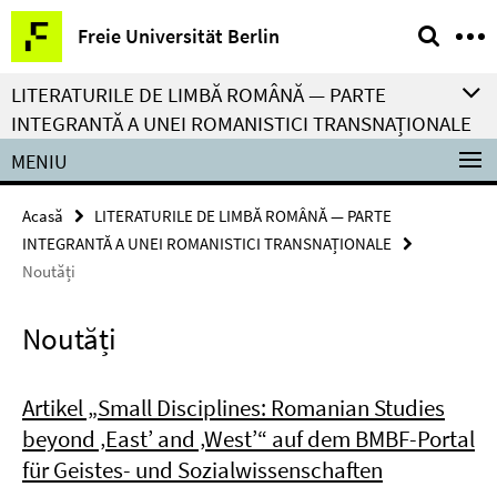
Springe
Serviciu
Freie Universität Berlin
direkt
navigație
zu
LITERATURILE DE LIMBĂ ROMÂNĂ — PARTE
Inhalt
INTEGRANTĂ A UNEI ROMANISTICI TRANSNAȚIONALE
MENIU
Acasă
LITERATURILE DE LIMBĂ ROMÂNĂ — PARTE
INTEGRANTĂ A UNEI ROMANISTICI TRANSNAȚIONALE
Noutăți
Noutăți
Artikel „Small Disciplines: Romanian Studies
beyond ‚East’ and ‚West’“ auf dem BMBF-Portal
für Geistes- und Sozialwissenschaften