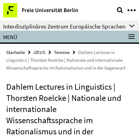
Springe
Service-
Freie Universität Berlin
direkt
Navigation
zu
Interdisziplinäres Zentrum Europäische Sprachen
Inhalt
MENÜ
Startseite
iZEUS
Termine
Dahlem Lectures in
Linguistics | Thorsten Roelcke | Nationale und internationale
Wissenschaftssprache im Rationalismus und in der Gegenwart
Dahlem Lectures in Linguistics |
Thorsten Roelcke | Nationale und
internationale
Wissenschaftssprache im
Rationalismus und in der