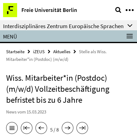
Springe
Service-
Freie Universität Berlin
direkt
Navigation
zu
Interdisziplinäres Zentrum Europäische Sprachen
Inhalt
MENÜ
Startseite
iZEUS
Aktuelles
Stelle als Wiss.
Mitarbeiter*in (Postdoc) (m/w/d)
Wiss. Mitarbeiter*in (Postdoc)
(m/w/d) Vollzeitbeschäftigung
befristet bis zu 6 Jahre
News vom 15.03.2023
5 / 8