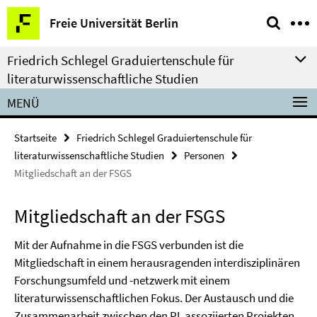
Springe
Service-
Freie Universität Berlin
direkt
Navigation
zu
Friedrich Schlegel Graduiertenschule für
Inhalt
literaturwissenschaftliche Studien
MENÜ
Startseite
Friedrich Schlegel Graduiertenschule für
literaturwissenschaftliche Studien
Personen
Mitgliedschaft an der FSGS
Mitgliedschaft an der FSGS
Mit der Aufnahme in die FSGS verbunden ist die
Mitgliedschaft in einem herausragenden interdisziplinären
Forschungsumfeld und -netzwerk mit einem
literaturwissenschaftlichen Fokus. Der Austausch und die
Zusammenarbeit zwischen den PI, assoziierten Projekten