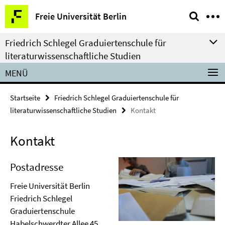
Springe
Service-
Freie Universität Berlin
direkt
Navigation
zu
Friedrich Schlegel Graduiertenschule für
Inhalt
literaturwissenschaftliche Studien
MENÜ
Startseite
Friedrich Schlegel Graduiertenschule für
literaturwissenschaftliche Studien
Kontakt
Kontakt
Postadresse
Freie Universität Berlin
Friedrich Schlegel
Graduiertenschule
Habelschwerdter Allee 45