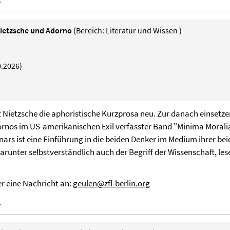
 Nietzsche und Adorno
(Bereich: Literatur und Wissen )
0.2026)
t Nietzsche die aphoristische Kurzprosa neu. Zur danach einsetze
nos im US-amerikanischen Exil verfasster Band "Minima Moralia"
inars ist eine Einführung in die beiden Denker im Medium ihrer b
unter selbstverständlich auch der Begriff der Wissenschaft, lesen
er eine Nachricht an:
geulen@zfl-berlin.org
.