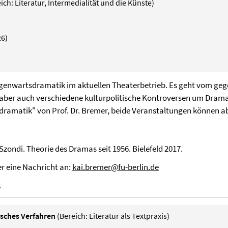
ich: Literatur, Intermedialität und die Künste)
26)
enwartsdramatik im aktuellen Theaterbetrieb. Es geht vom geg
, aber auch verschiedene kulturpolitische Kontroversen um Dram
dramatik" von Prof. Dr. Bremer, beide Veranstaltungen können 
zondi. Theorie des Dramas seit 1956. Bielefeld 2017.
er eine Nachricht an:
kai.bremer@fu-berlin.de
.
risches Verfahren
(Bereich: Literatur als Textpraxis)