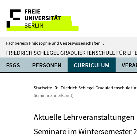
Springe
Service-
direkt
zu
Navigation
Inhalt
Fachbereich Philosophie und Geisteswissenschaften
/
FRIEDRICH SCHLEGEL GRADUIERTENSCHULE FÜR LIT
FSGS
PERSONEN
CURRICULUM
VERA
Startseite
Friedrich Schlegel Graduiertenschule für
Seminare anerkannt)
Aktuelle Lehrveranstaltungen
Seminare im Wintersemester 