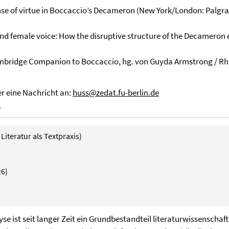
se of virtue in Boccaccio’s Decameron (New York/London: Palgra
nd female voice: How the disruptive structure of the Decameron
mbridge Companion to Boccaccio, hg. von Guyda Armstrong / Rhi
er eine Nachricht an:
huss@zedat.fu-berlin.de
.
 Literatur als Textpraxis)
26)
se ist seit langer Zeit ein Grundbestandteil literaturwissenschaft