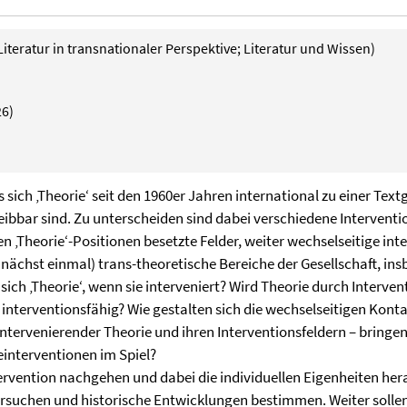
Literatur in transnationaler Perspektive; Literatur und Wissen)
26)
sich ‚Theorie‘ seit den 1960er Jahren international zu einer T
reibbar sind. Zu unterscheiden sind dabei verschiedene Interventi
en ‚Theorie‘-Positionen besetzte Felder, weiter wechselseitige in
zunächst einmal) trans-theoretische Bereiche der Gesellschaft, 
 sich ‚Theorie‘, wenn sie interveniert? Wird Theorie durch Interven
interventionsfähig? Wie gestalten sich die wechselseitigen Kont
intervenierender Theorie und ihren Interventionsfeldern – bringen
ieinterventionen im Spiel?
rvention nachgehen und dabei die individuellen Eigenheiten hera
suchen und historische Entwicklungen bestimmen. Weiter sollen