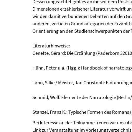
Dessen ungeachtet gibt es an ihr seit dem Posts
Dimensionen erzählerischer Literatur vorwirft und
wir den damit verbundenen Debatten auf den Gru
anderen, vertiefen Grundkategorien der Erzählthe
Orientierung an den Studienschwerpunkten der
Literaturhinweise:
Genette, Gérard: Die Erzählung (Paderborn 32010
Hühn, Peter u.a. (Hgg.): Handbook of narratology
Lahn, Silke / Meister, Jan Christoph: Einführung 
Schmid, Wolf: Elemente der Narratologie (Berlin
Stanzel, Franz K.: Typische Formen des Romans (
Bei Interesse an der Teilnahme freuen wir uns üb
Link
zur Veranstaltung im Vorlesungsverzeichnis