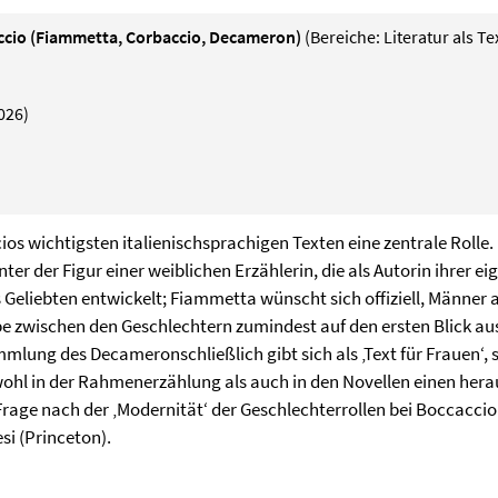
accio (Fiammetta, Corbaccio, Decameron)
(Bereiche: Literatur als T
026)
cios wichtigsten italienischsprachigen Texten eine zentrale Roll
er der Figur einer weiblichen Erzählerin, die als Autorin ihrer 
es Geliebten entwickelt; Fiammetta wünscht sich offiziell, Männer 
be zwischen den Geschlechtern zumindest auf den ersten Blick a
ung des Decameronschließlich gibt sich als ‚Text für Frauen‘, s
ohl in der Rahmenerzählung als auch in den Novellen einen her
age nach der ‚Modernität‘ der Geschlechterrollen bei Boccaccio s
si (Princeton).