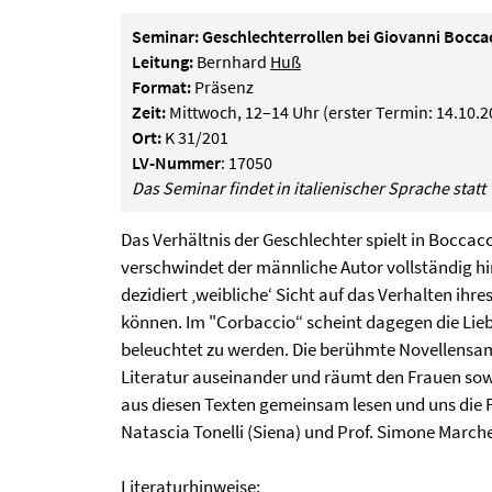
Seminar: Geschlechterrollen bei Giovanni Bocc
Leitung:
Bernhard
Huß
Format:
Präsenz
Zeit:
Mittwoch, 12–14 Uhr (erster Termin: 14.10.2
Ort:
K 31/201
LV-Nummer
: 17050
Das Seminar findet in italienischer Sprache statt
Das Verhältnis der Geschlechter spielt in Boccac
verschwindet der männliche Autor vollständig hint
dezidiert ‚weibliche‘ Sicht auf das Verhalten ihr
können. Im "Corbaccio“ scheint dagegen die Lie
beleuchtet zu werden. Die berühmte Novellensamml
Literatur auseinander und räumt den Frauen sow
aus diesen Texten gemeinsam lesen und uns die Fr
Natascia Tonelli (Siena) und Prof. Simone Marche
Literaturhinweise: