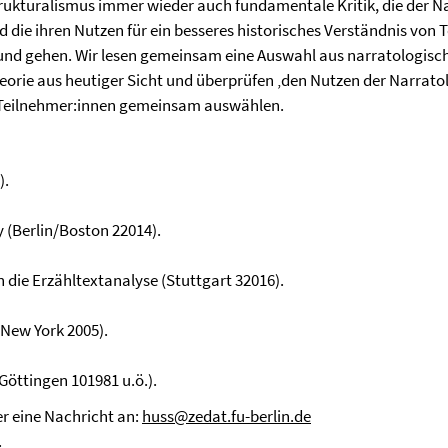
trukturalismus immer wieder auch fundamentale Kritik, die der Na
 die ihren Nutzen für ein besseres historisches Verständnis von T
nd gehen. Wir lesen gemeinsam eine Auswahl aus narratologisch
orie aus heutiger Sicht und überprüfen ‚den Nutzen der Narratolog
 Teilnehmer:innen gemeinsam auswählen.
).
 (Berlin/Boston 22014).
in die Erzähltextanalyse (Stuttgart 32016).
/New York 2005).
Göttingen 101981 u.ö.).
er eine Nachricht an:
huss@zedat.fu-berlin.de
.