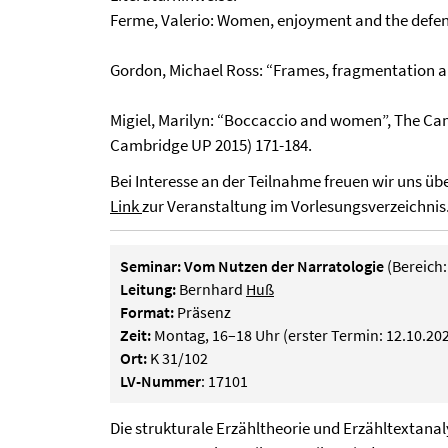
Ferme, Valerio: Women, enjoyment and the defen
Gordon, Michael Ross: “Frames, fragmentation a
Migiel, Marilyn: “Boccaccio and women”, The Ca
Cambridge UP 2015) 171-184.
Bei Interesse an der Teilnahme freuen wir uns üb
Link
zur Veranstaltung im Vorlesungsverzeichnis
Seminar: Vom Nutzen der Narratologie
(Bereich:
Leitung:
Bernhard
Huß
Format:
Präsenz
Zeit:
Montag, 16–18 Uhr (erster Termin: 12.10.20
Ort:
K 31/102
LV-Nummer
: 17101
Die strukturale Erzähltheorie und Erzähltextanaly