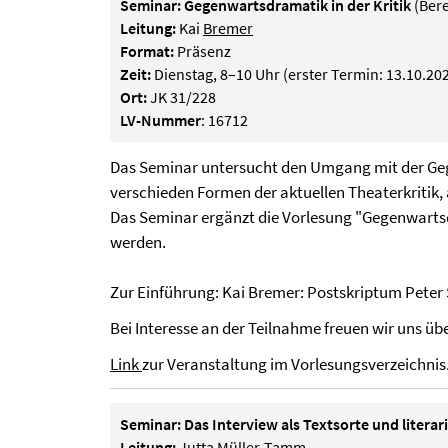
Seminar: Gegenwartsdramatik in der Kritik
(Bere
Leitung:
Kai
Bremer
Format:
Präsenz
Zeit:
Dienstag, 8–10 Uhr (erster Termin: 13.10.20
Ort:
JK 31/228
LV-Nummer
: 16712
Das Seminar untersucht den Umgang mit der Geg
verschieden Formen der aktuellen Theaterkritik
Das Seminar ergänzt die Vorlesung "Gegenwarts
werden.
Zur Einführung: Kai Bremer: Postskriptum Peter S
Bei Interesse an der Teilnahme freuen wir uns üb
Link
zur Veranstaltung im Vorlesungsverzeichnis
Seminar: Das Interview als Textsorte und litera
Leitung:
Jutta
Müller-Tamm