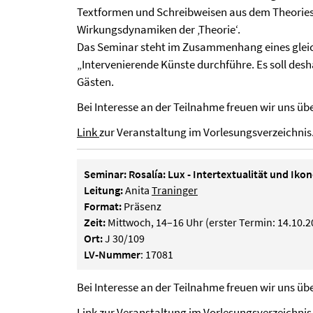
Textformen und Schreibweisen aus dem Theoriesp
Wirkungsdynamiken der ‚Theorie‘.
Das Seminar steht im Zusammenhang eines gleic
„Intervenierende Künste durchführe. Es soll desh
Gästen.
Bei Interesse an der Teilnahme freuen wir uns üb
Link
zur Veranstaltung im Vorlesungsverzeichnis
Seminar: Rosalía: Lux - Intertextualität und Ik
Leitung:
Anita
Traninger
Format:
Präsenz
Zeit:
Mittwoch, 14–16 Uhr (erster Termin: 14.10.2
Ort:
J 30/109
LV-Nummer
: 17081
Bei Interesse an der Teilnahme freuen wir uns üb
Link
zur Veranstaltung im Vorlesungsverzeichnis