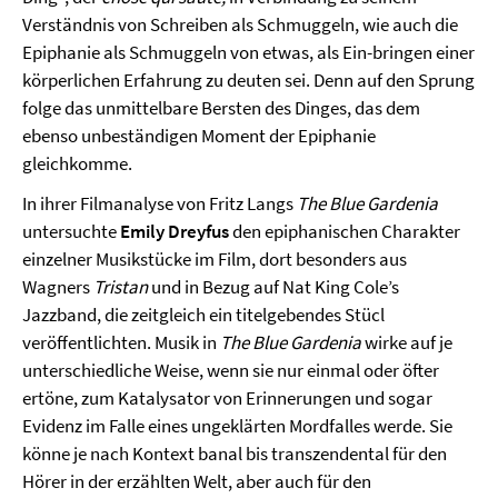
Verständnis von Schreiben als Schmuggeln, wie auch die
Epiphanie als Schmuggeln von etwas, als Ein-bringen einer
körperlichen Erfahrung zu deuten sei. Denn auf den Sprung
folge das unmittelbare Bersten des Dinges, das dem
ebenso unbeständigen Moment der Epiphanie
gleichkomme.
In ihrer Filmanalyse von Fritz Langs
The Blue Gardenia
untersuchte
Emily Dreyfus
den epiphanischen Charakter
einzelner Musikstücke im Film, dort besonders aus
Wagners
Tristan
und in Bezug auf Nat King Cole’s
Jazzband, die zeitgleich ein titelgebendes Stücl
veröffentlichten. Musik in
The Blue Gardenia
wirke auf je
unterschiedliche Weise, wenn sie nur einmal oder öfter
ertöne, zum Katalysator von Erinnerungen und sogar
Evidenz im Falle eines ungeklärten Mordfalles werde. Sie
könne je nach Kontext banal bis transzendental für den
Hörer in der erzählten Welt, aber auch für den