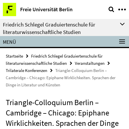
Springe
Service-
Freie Universität Berlin
direkt
Navigation
zu
Friedrich Schlegel Graduiertenschule für
Inhalt
literaturwissenschaftliche Studien
MENÜ
Startseite
Friedrich Schlegel Graduiertenschule für
literaturwissenschaftliche Studien
Veranstaltungen
Trilaterale Konferenzen
Triangle-Colloquium Berlin –
Cambridge – Chicago: Epiphane Wirklichkeiten. Sprachen der
Dinge in Literatur und Künsten
Triangle-Colloquium Berlin –
Cambridge – Chicago: Epiphane
Wirklichkeiten. Sprachen der Dinge