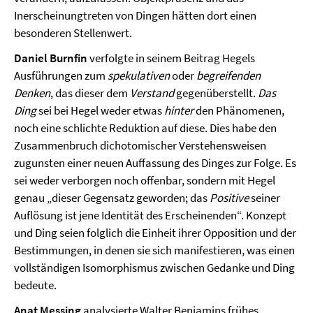
Inerscheinungtreten von Dingen hätten dort einen
besonderen Stellenwert.
Daniel Burnfin
verfolgte in seinem Beitrag Hegels
Ausführungen zum
spekulativen
oder
begreifenden
Denken
, das dieser dem
Verstand
gegenüberstellt.
Das
Ding
sei bei Hegel weder etwas
hinter
den Phänomenen,
noch eine schlichte Reduktion auf diese. Dies habe den
Zusammenbruch dichotomischer Verstehensweisen
zugunsten einer neuen Auffassung des Dinges zur Folge. Es
sei weder verborgen noch offenbar, sondern mit Hegel
genau „dieser Gegensatz geworden; das
Positive
seiner
Auflösung ist jene Identität des Erscheinenden“. Konzept
und Ding seien folglich die Einheit ihrer Opposition und der
Bestimmungen, in denen sie sich manifestieren, was einen
vollständigen Isomorphismus zwischen Gedanke und Ding
bedeute.
Anat Messing
analysierte Walter Benjamins frühes