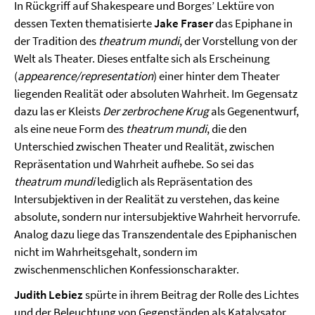
In Rückgriff auf Shakespeare und Borges’ Lektüre von
dessen Texten thematisierte
Jake Fraser
das Epiphane in
der Tradition des
theatrum mundi
, der Vorstellung von der
Welt als Theater. Dieses entfalte sich als Erscheinung
(
appearence/representation
) einer hinter dem Theater
liegenden Realität oder absoluten Wahrheit. Im Gegensatz
dazu las er Kleists
Der zerbrochene Krug
als Gegenentwurf,
als eine neue Form des
theatrum mundi
, die den
Unterschied zwischen Theater und Realität, zwischen
Repräsentation und Wahrheit aufhebe. So sei das
theatrum mundi
lediglich als Repräsentation des
Intersubjektiven in der Realität zu verstehen, das keine
absolute, sondern nur intersubjektive Wahrheit hervorrufe.
Analog dazu liege das Transzendentale des Epiphanischen
nicht im Wahrheitsgehalt, sondern im
zwischenmenschlichen Konfessionscharakter.
Judith Lebiez
spürte in ihrem Beitrag der Rolle des Lichtes
und der Beleuchtung von Gegenständen als Katalysator