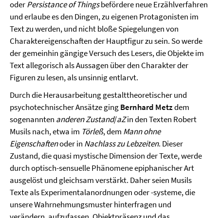
oder
Persistance of Things
befördere neue Erzählverfahren
und erlaube es den Dingen, zu eigenen Protagonisten im
Text zu werden, und nicht bloße Spiegelungen von
Charaktereigenschaften der Hauptfigur zu sein. So werde
der gemeinhin gängige Versuch des Lesers, die Objekte im
Text allegorisch als Aussagen über den Charakter der
Figuren zu lesen, als unsinnig entlarvt.
Durch die Herausarbeitung gestalttheoretischer und
psychotechnischer Ansätze ging
Bernhard Metz
dem
sogenannten
anderen Zustand
/
aZ
in den Texten Robert
Musils nach, etwa im
Törleß
, dem
Mann ohne
Eigenschaften
oder in
Nachlass zu Lebzeiten
. Dieser
Zustand, die quasi mystische Dimension der Texte, werde
durch optisch-sensuelle Phänomene epiphanischer Art
ausgelöst und gleichsam verstärkt. Daher seien Musils
Texte als Experimentalanordnungen oder -systeme, die
unsere Wahrnehmungsmuster hinterfragen und
verändern, aufzufassen. Objektpräsenz und das