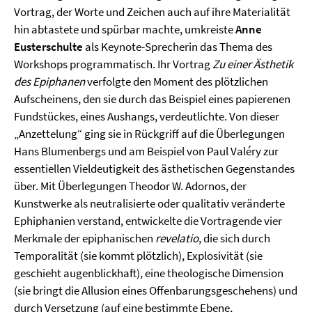
Vortrag, der Worte und Zeichen auch auf ihre Materialität
hin abtastete und spürbar machte, umkreiste
Anne
Eusterschulte
als Keynote-Sprecherin das Thema des
Workshops programmatisch. Ihr Vortrag
Zu einer
Ästhetik
des Epiphanen
verfolgte den Moment des plötzlichen
Aufscheinens, den sie durch das Beispiel eines papierenen
Fundstückes, eines Aushangs, verdeutlichte. Von dieser
„Anzettelung“ ging sie in Rückgriff auf die Überlegungen
Hans Blumenbergs und am Beispiel von Paul Valéry zur
essentiellen Vieldeutigkeit des ästhetischen Gegenstandes
über. Mit Überlegungen Theodor W. Adornos, der
Kunstwerke als neutralisierte oder qualitativ veränderte
Ephiphanien verstand, entwickelte die Vortragende vier
Merkmale der epiphanischen
revelatio
, die sich durch
Temporalität (sie kommt plötzlich), Explosivität (sie
geschieht augenblickhaft), eine theologische Dimension
(sie bringt die Allusion eines Offenbarungsgeschehens) und
durch Versetzung (auf eine bestimmte Ebene,