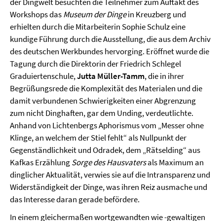
der Dingwelt besuchten die Teilnehmer zum Auftakt des
Workshops das
Museum der Dinge
in Kreuzberg und
erhielten durch die Mitarbeiterin Sophie Schulz eine
kundige Führung durch die Ausstellung, die aus dem Archiv
des deutschen Werkbundes hervorging. Eröffnet wurde die
Tagung durch die Direktorin der Friedrich Schlegel
Graduiertenschule,
Jutta Müller-Tamm
, die in ihrer
Begrüßungsrede die Komplexität des Materialen und die
damit verbundenen Schwierigkeiten einer Abgrenzung
zum nicht Dinghaften, gar dem Unding, verdeutlichte.
Anhand von Lichtenbergs Aphorismus vom „Messer ohne
Klinge, an welchem der Stiel fehlt“ als Nullpunkt der
Gegenständlichkeit und Odradek, dem „Rätselding“ aus
Kafkas Erzählung
Sorge des Hausvaters
als Maximum an
dinglicher Aktualität, verwies sie auf die Intransparenz und
Widerständigkeit der Dinge, was ihren Reiz ausmache und
das Interesse daran gerade befördere.
In einem gleichermaßen wortgewandten wie -gewaltigen