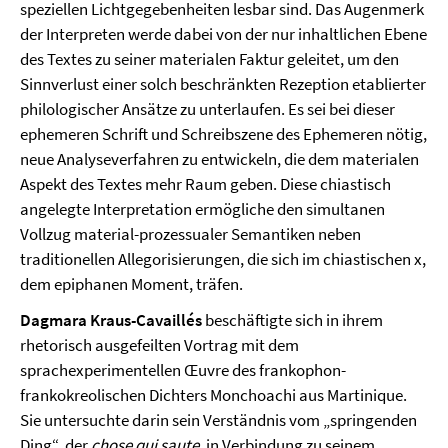
speziellen Lichtgegebenheiten lesbar sind. Das Augenmerk
der Interpreten werde dabei von der nur inhaltlichen Ebene
des Textes zu seiner materialen Faktur geleitet, um den
Sinnverlust einer solch beschränkten Rezeption etablierter
philologischer Ansätze zu unterlaufen. Es sei bei dieser
ephemeren Schrift und Schreibszene des Ephemeren nötig,
neue Analyseverfahren zu entwickeln, die dem materialen
Aspekt des Textes mehr Raum geben. Diese chiastisch
angelegte Interpretation ermögliche den simultanen
Vollzug material-prozessualer Semantiken neben
traditionellen Allegorisierungen, die sich im chiastischen x,
dem epiphanen Moment, träfen.
Dagmara Kraus-Cavaillés
beschäftigte sich in ihrem
rhetorisch ausgefeilten Vortrag mit dem
sprachexperimentellen Œuvre des frankophon-
frankokreolischen Dichters Monchoachi aus Martinique.
Sie untersuchte darin sein Verständnis vom „springenden
Ding“, der
chose qui saute,
in Verbindung zu seinem