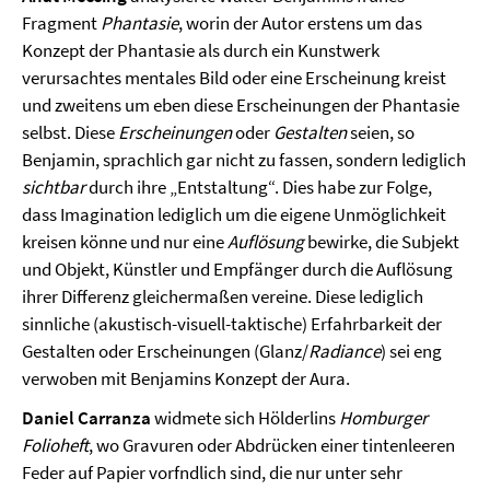
Fragment
Phantasie
, worin der Autor erstens um das
Konzept der Phantasie als durch ein Kunstwerk
verursachtes mentales Bild oder eine Erscheinung kreist
und zweitens um eben diese Erscheinungen der Phantasie
selbst. Diese
Erscheinungen
oder
Gestalten
seien, so
Benjamin, sprachlich gar nicht zu fassen, sondern lediglich
sichtbar
durch ihre „Entstaltung“. Dies habe zur Folge,
dass Imagination lediglich um die eigene Unmöglichkeit
kreisen könne und nur eine
Aufl
ösung
bewirke, die Subjekt
und Objekt, Künstler und Empfänger durch die Auflösung
ihrer Differenz gleichermaßen vereine. Diese lediglich
sinnliche (akustisch-visuell-taktische) Erfahrbarkeit der
Gestalten oder Erscheinungen (Glanz/
Radiance
) sei eng
verwoben mit Benjamins Konzept der Aura.
Daniel Carranza
widmete sich Hölderlins
Homburger
Folioheft
, wo Gravuren oder Abdrücken einer tintenleeren
Feder auf Papier vorfndlich sind, die nur unter sehr