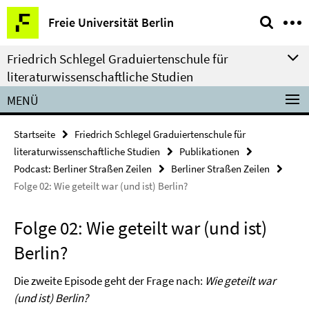
Springe
Service-
Freie Universität Berlin
direkt
Navigation
zu
Friedrich Schlegel Graduiertenschule für
Inhalt
literaturwissenschaftliche Studien
MENÜ
Startseite
Friedrich Schlegel Graduiertenschule für
literaturwissenschaftliche Studien
Publikationen
Podcast: Berliner Straßen Zeilen
Berliner Straßen Zeilen
Folge 02: Wie geteilt war (und ist) Berlin?
Folge 02: Wie geteilt war (und ist)
Berlin?
Die zweite Episode geht der Frage nach:
Wie geteilt war
(und ist) Berlin?