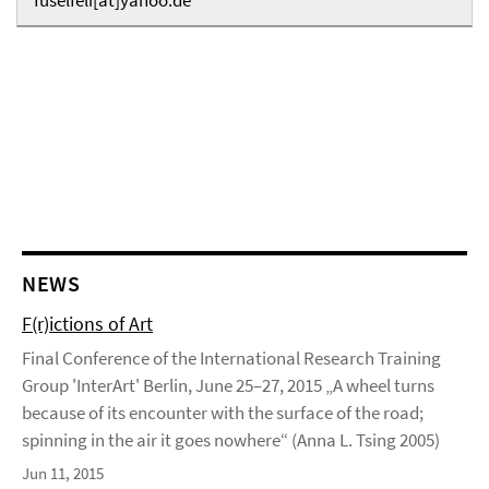
fuselfeli[at]yahoo.de
NEWS
F(r)ictions of Art
Final Conference of the International Research Training
Group 'InterArt' Berlin, June 25–27, 2015 „A wheel turns
because of its encounter with the surface of the road;
spinning in the air it goes nowhere“ (Anna L. Tsing 2005)
Jun 11, 2015