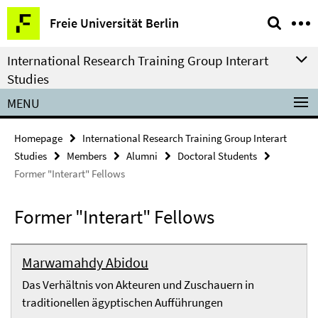
Springe
Service
Freie Universität Berlin
direkt
Navigation
zu
International Research Training Group Interart
Inhalt
Studies
MENU
Homepage
International Research Training Group Interart
Studies
Members
Alumni
Doctoral Students
Former "Interart" Fellows
Former "Interart" Fellows
Marwamahdy Abidou
Das Verhältnis von Akteuren und Zuschauern in
traditionellen ägyptischen Aufführungen