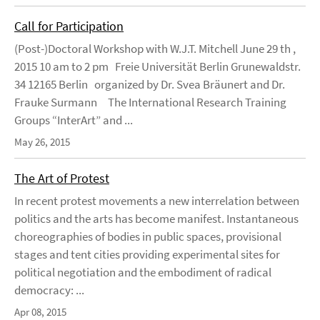
Call for Participation
(Post-)Doctoral Workshop with W.J.T. Mitchell June 29 th ,
2015 10 am to 2 pm Freie Universität Berlin Grunewaldstr.
34 12165 Berlin organized by Dr. Svea Bräunert and Dr.
Frauke Surmann The International Research Training
Groups “InterArt” and ...
May 26, 2015
The Art of Protest
In recent protest movements a new interrelation between
politics and the arts has become manifest. Instantaneous
choreographies of bodies in public spaces, provisional
stages and tent cities providing experimental sites for
political negotiation and the embodiment of radical
democracy: ...
Apr 08, 2015