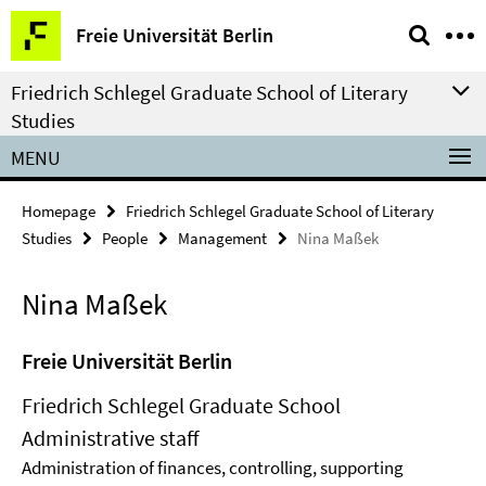
Springe
Service
Freie Universität Berlin
direkt
Navigation
zu
Friedrich Schlegel Graduate School of Literary
Inhalt
Studies
MENU
Homepage
Friedrich Schlegel Graduate School of Literary
Studies
People
Management
Nina Maßek
Nina Maßek
Freie Universität Berlin
Friedrich Schlegel Graduate School
Administrative staff
Administration of finances, controlling, supporting