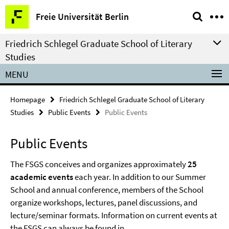
Springe
Service
Freie Universität Berlin
direkt
Navigation
zu
Friedrich Schlegel Graduate School of Literary
Inhalt
Studies
MENU
Homepage
Friedrich Schlegel Graduate School of Literary
Studies
Public Events
Public Events
Public Events
The FSGS conceives and organizes approximately
25
academic events
each year. In addition to our Summer
School and annual conference, members of the School
organize workshops, lectures, panel discussions, and
lecture/seminar formats. Information on current events at
the FSGS can always be found in