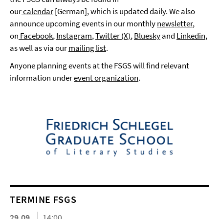
our
calendar
[German], which is updated daily. We also
announce upcoming events in our monthly
newsletter
,
on
Facebook
,
Instagram
,
Twitter (X)
,
Bluesky
and
Linkedin
,
as well as via our
mailing list
.
Anyone planning events at the FSGS will find relevant
information under
event organization
.
TERMINE FSGS
29.09.
14:00