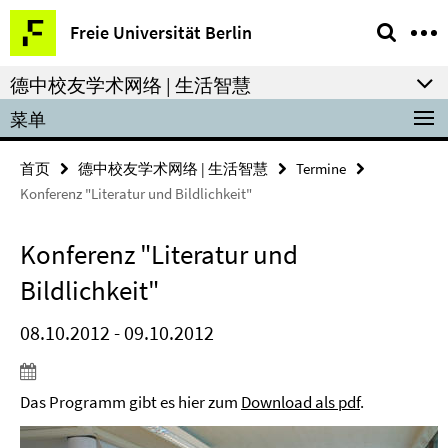
Springe
服
Freie Universität Berlin
direkt
务-
zu
导
德中校友学术网络 | 生活智慧
Inhalt
航
菜单
首页
德中校友学术网络 | 生活智慧
Termine
Konferenz "Literatur und Bildlichkeit"
Konferenz "Literatur und
Bildlichkeit"
08.10.2012 - 09.10.2012
Das Programm gibt es hier zum
Download als pdf
.