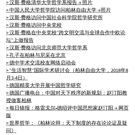
> 汉斯·费格清华大学哲学系报告
→ 照片
> 中国人民大学哲学院访问柏林自由大学
→照片
> 汉斯·费格访问中国社会科学院哲学研究所
> 汉斯·费格访问中央党校
> 汉斯·费格在中央党校“跨文明交流与全球合作中欧论
坛”上做报告
> 汉斯·费格访问北京师范大学哲学系
> 孔子在柏林与尼采在北京
> 德中学术交流校友网络启动会
> “生活智慧”国际学术研讨会（柏林自由大学，2018年8
月3-4日）
> 德国精英大学开展中国哲学研究
> 德国广播电台：中国对天下秩序的新规划：赵汀阳教
授做客柏林
> 每日镜报：格雷戈尔•德绍评中国思想家赵汀阳
→ 网页
版
> 世界哲学：《柏林论辩：天下制度的存在论论证及疑
问》