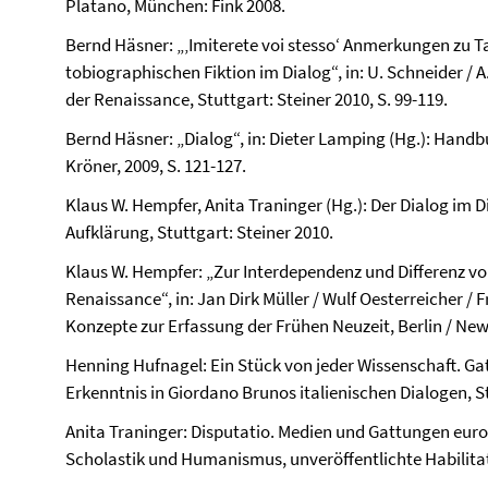
Platano, München: Fink 2008.
Bernd Häsner: „‚Imiterete voi stesso‘ Anmerkungen zu T
tobiographischen Fiktion im Dialog“, in: U. Schneider / A.
der Renaissance, Stuttgart: Steiner 2010, S. 99-119.
Bernd Häsner: „Dialog“, in: Dieter Lamping (Hg.): Handb
Kröner, 2009, S. 121-127.
Klaus W. Hempfer, Anita Traninger (Hg.): Der Dialog im Dis
Aufklärung, Stuttgart: Steiner 2010.
Klaus W. Hempfer: „Zur Interdependenz und Differenz von 
Renaissance“, in: Jan Dirk Müller / Wulf Oesterreicher / F
Konzepte zur Erfassung der Frühen Neuzeit, Berlin / New 
Henning Hufnagel: Ein Stück von jeder Wissenschaft. G
Erkenntnis in Giordano Brunos italienischen Dialogen, St
Anita Traninger: Disputatio. Medien und Gattungen eu
Scholastik und Humanismus, unveröffentlichte Habilitatio