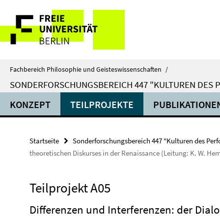
Springe
Service-
direkt
zu
Navigation
Inhalt
Fachbereich Philosophie und Geisteswissenschaften
/
SONDERFORSCHUNGSBEREICH 447 "KULTUREN DES 
KONZEPT
TEILPROJEKTE
PUBLIKATIONE
Startseite
Sonderforschungsbereich 447 "Kulturen des Per
theoretischen Diskurses in der Renaissance (Leitung: K. W. Hem
Teilprojekt A05
Differenzen und Interferenzen: der Dialo