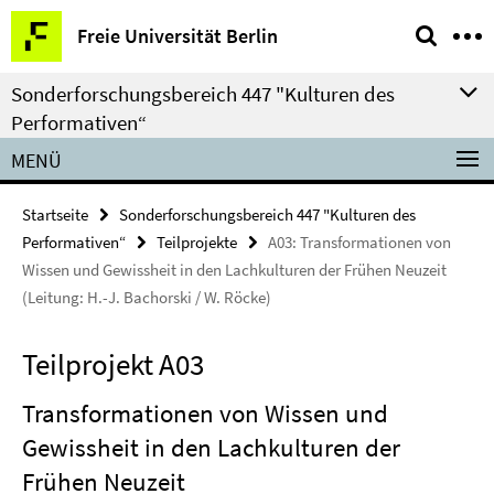
Springe
Service-
Freie Universität Berlin
direkt
Navigation
zu
Sonderforschungsbereich 447 "Kulturen des
Inhalt
Performativen“
MENÜ
Startseite
Sonderforschungsbereich 447 "Kulturen des
Performativen“
Teilprojekte
A03: Transformationen von
Wissen und Gewissheit in den Lachkulturen der Frühen Neuzeit
(Leitung: H.-J. Bachorski / W. Röcke)
Teilprojekt A03
Transformationen von Wissen und
Gewissheit in den Lachkulturen der
Frühen Neuzeit