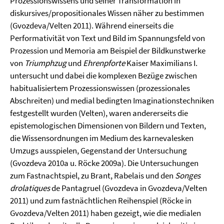
Prozessionswissens und seiner Transformation in
diskursives/propositionales Wissen näher zu bestimmen
(Gvozdeva/Velten 2011). Während einerseits die
Performativität von Text und Bild im Spannungsfeld von
Prozession und Memoria am Beispiel der Bildkunstwerke
von
Triumphzug
und
Ehrenpforte
Kaiser Maximilians I.
untersucht und dabei die komplexen Bezüge zwischen
habitualisiertem Prozessionswissen (prozessionales
Abschreiten) und medial bedingten Imaginationstechniken
festgestellt wurden (Velten), waren andererseits die
epistemologischen Dimensionen von Bildern und Texten,
die Wissensordnungen im Medium des karnevalesken
Umzugs ausspielen, Gegenstand der Untersuchung
(Gvozdeva 2010a u. Röcke 2009a). Die Untersuchungen
zum Fastnachtspiel, zu Brant, Rabelais und den
Songes
drolatiques
de Pantagruel (Gvozdeva in Gvozdeva/Velten
2011) und zum fastnächtlichen Reihenspiel (Röcke in
Gvozdeva/Velten 2011) haben gezeigt, wie die medialen