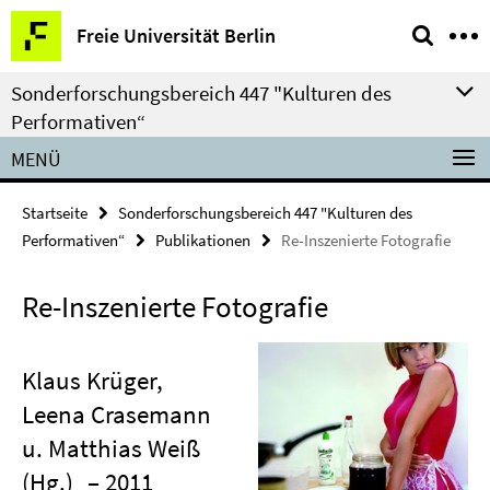
Springe
Service-
Freie Universität Berlin
direkt
Navigation
zu
Sonderforschungsbereich 447 "Kulturen des
Inhalt
Performativen“
MENÜ
Startseite
Sonderforschungsbereich 447 "Kulturen des
Performativen“
Publikationen
Re-Inszenierte Fotografie
Re-Inszenierte Fotografie
Klaus Krüger,
Leena Crasemann
u. Matthias Weiß
(Hg.)
– 2011