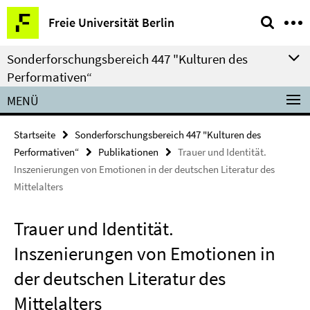
Springe
Service-
Freie Universität Berlin
direkt
Navigation
zu
Sonderforschungsbereich 447 "Kulturen des
Inhalt
Performativen“
MENÜ
Startseite
Sonderforschungsbereich 447 "Kulturen des
Performativen“
Publikationen
Trauer und Identität.
Inszenierungen von Emotionen in der deutschen Literatur des
Mittelalters
Trauer und Identität.
Inszenierungen von Emotionen in
der deutschen Literatur des
Mittelalters