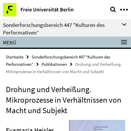
Springe
Service-
Freie Universität Berlin
direkt
Navigation
zu
Sonderforschungsbereich 447 "Kulturen des
Inhalt
Performativen“
MENÜ
Startseite
Sonderforschungsbereich 447 "Kulturen des
Performativen“
Publikationen
Drohung und Verheißung.
Mikroprozesse in Verhältnissen von Macht und Subjekt
Drohung und Verheißung.
Mikroprozesse in Verhältnissen von
Macht und Subjekt
Evamaria Heisler,