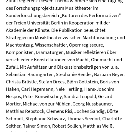
Zufall regieren? Diesem Thema widmete sich eine Tagung
des Forschungsprojekts zum Musiktheater im
Sonderforschungsbereich „Kulturen des Performativen"
der Freien Universität Berlin in Kooperation mit der
Akademie der Künste. Die Publikation beleuchtet
Strategien im Musiktheater zwischen Machtausübung und
Machtentzug. Wissenschaftler, Opernregisseure,
Komponisten, Dramaturgen, Musiker reflektieren über
verschiedene Konstellationen von Macht, Ohnmacht und
Zufall. Mit Aufsätzen und Diskussionsbeiträgen von u. a.
Sebastian Baumgarten, Stephanie Bender, Barbara Beyer,
Christa Brüstle, Stefan Drees, Björn Gottstein, Boris von
Haken, Carl Hegemann, Nele Hertling, Hans-Joachim
Hespos, Peter Konwitschny, Sandra Leupold, Gerard
Mortier, Michael von zur Mühlen, Georg Nussbaumer,
Matthias Rebstock, Clemens Risi, Jochen Sandig, Dörte
Schmidt, Stephanie Schwarz, Thomas Seedorf, Charlotte
Seither, Rainer Simon, Robert Sollich, Matthias Weiß,