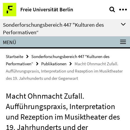
Springe
Service-
Freie Universität Berlin
direkt
Navigation
zu
Sonderforschungsbereich 447 "Kulturen des
Inhalt
Performativen“
MENÜ
Startseite
Sonderforschungsbereich 447 "Kulturen des
Performativen“
Publikationen
Macht Ohnmacht Zufall.
Aufführungspraxis, Interpretation und Rezeption im Musiktheater
des 19. Jahrhunderts und der Gegenwart
Macht Ohnmacht Zufall.
Aufführungspraxis, Interpretation
und Rezeption im Musiktheater des
19. Jahrhunderts und der