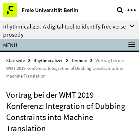
Springe
Service-
Freie Universität Berlin
direkt
Navigation
zu
Rhythmicalizer. A digital tool to identify free verse
Inhalt
prosody
MENÜ
Startseite
Rhythmicalizer
Termine
Vortrag bei der
WMT 2019 Konferenz: Integration of Dubbing Constraints into
Machine Translation
Vortrag bei der WMT 2019
Konferenz: Integration of Dubbing
Constraints into Machine
Translation