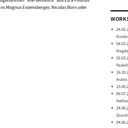
 sogenannten "line-sentence" aus Ezra Pounds
Hans Magnus Enzensberger, Nicolas Born oder
WORK
24.05.
Konfer
04.03.
Magde
02.03.
Pader
16.10.
Arabic
23.09.
09.07.
Nethe
24.06.
Quanti
04.06.