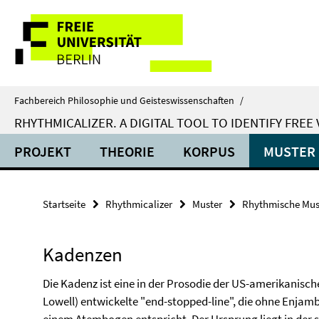
Springe
Service-
direkt
zu
Navigation
Inhalt
Fachbereich Philosophie und Geisteswissenschaften
/
RHYTHMICALIZER. A DIGITAL TOOL TO IDENTIFY FRE
PROJEKT
THEORIE
KORPUS
MUSTER
Startseite
Rhythmicalizer
Muster
Rhythmische Mus
Kadenzen
Die Kadenz ist eine in der Prosodie der US-amerikanisch
Lowell) entwickelte "end-stopped-line", die ohne Enjam