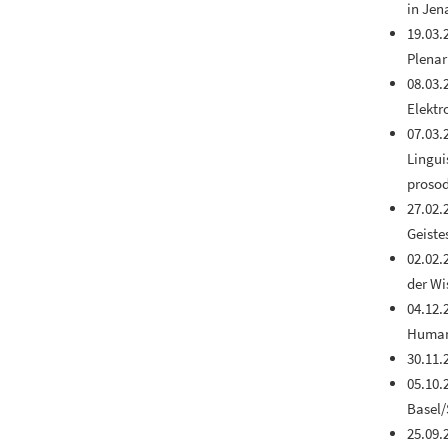
in Jen
19.03.
Plenar
08.03.
Elektr
07.03.
Lingui
prosod
27.02.
Geiste
02.02.
der Wi
04.12.
Humani
30.11.
05.10.
Basel/
25.09.