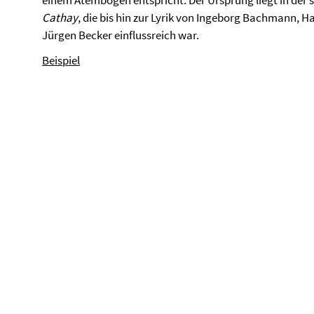
einem Atembogen entspricht. Der Ursprung liegt in der
Cathay
, die bis hin zur Lyrik von Ingeborg Bachmann, 
Jürgen Becker einflussreich war.
Beispiel