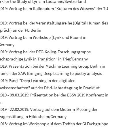
k for the Study of Lyric in Lausanne/Switzerland
2019: Vortrag beim Kolloquium "Kulturen des Wissens" der TU
2019: Vortrag bei der Veranstaltungsreihe (Digital Humanities
präch) an der FU Berlin
2019: Vortrag beim Workshop (Lyrik und Raum) in
Germany
2019: Vortrag bei der DFG-Kolleg-Forschungsgruppe
schsprachige Lyrik in Transition" in Trier/Germany
2019: Präsentation bei der Machine Learning Group Berlin in
umen der SAP: Bringing Deep Learning to poetry analysis
2019: Panel "Deep Learning in den digitalen
swissenschaften" auf der DHd-Jahrestagung in Frankfurt
2019 - 08.03.2019: Präsentation bei der ESSV 2019 Konferenz in
en
2019 - 22.02.2019: Vortrag auf dem Midterm-Meeting der
agenstiftung in Hildesheim/Germany
2018: Vortrag im Workshop auf dem Treffen der GI Fachgruppe