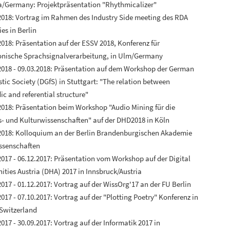
a/Germany: Projektpräsentation "Rhythmicalizer"
2018: Vortrag im Rahmen des Industry Side meeting des RDA
ies in Berlin
2018: Präsentation auf der ESSV 2018, Konferenz für
onische Sprachsignalverarbeitung, in Ulm/Germany
2018 - 09.03.2018: Präsentation auf dem Workshop der German
stic Society (DGfS) in Stuttgart: "The relation between
ic and referential structure"
2018: Präsentation beim Workshop "Audio Mining für die
s- und Kulturwissenschaften" auf der DHD2018 in Köln
2018: Kolloquium an der Berlin Brandenburgischen Akademie
ssenschaften
2017 - 06.12.2017: Präsentation vom Workshop auf der Digital
ties Austria (DHA) 2017 in Innsbruck/Austria
2017 - 01.12.2017: Vortrag auf der WissOrg'17 an der FU Berlin
2017 - 07.10.2017: Vortrag auf der "Plotting Poetry" Konferenz in
Switzerland
2017 - 30.09.2017: Vortrag auf der Informatik 2017 in