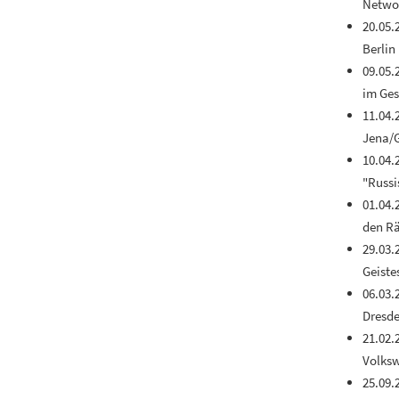
Networ
20.05.
Berlin
09.05.
im Ges
11.04.
Jena/
10.04.
"Russi
01.04.
den Rä
29.03.
Geiste
06.03.
Dresd
21.02.
Volksw
25.09.