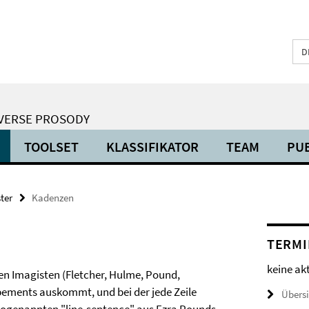
D
E VERSE PROSODY
TOOLSET
KLASSIFIKATOR
TEAM
PU
ter
Kadenzen
TERMI
keine ak
en Imagisten (Fletcher, Hulme, Pound,
bements auskommt, und bei der jede Zeile
Übers