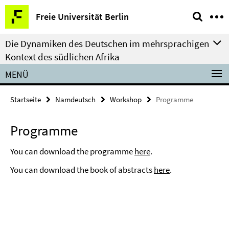
Springe
Service-
Freie Universität Berlin
direkt
Navigation
zu
Die Dynamiken des Deutschen im mehrsprachigen
Inhalt
Kontext des südlichen Afrika
MENÜ
Startseite
Namdeutsch
Workshop
Programme
Programme
You can download the programme
here
.
You can download the book of abstracts
here
.