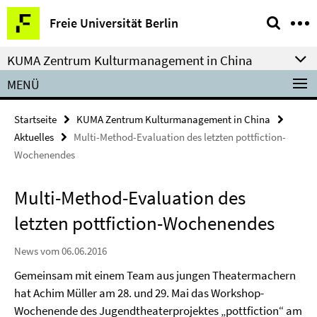
Springe
Service-
Freie Universität Berlin
direkt
Navigation
zu
KUMA Zentrum Kulturmanagement in China
Inhalt
MENÜ
Startseite
KUMA Zentrum Kulturmanagement in China
Aktuelles
Multi-Method-Evaluation des letzten pottfiction-
Wochenendes
Multi-Method-Evaluation des
letzten pottfiction-Wochenendes
News vom 06.06.2016
Gemeinsam mit einem Team aus jungen Theatermachern
hat Achim Müller am 28. und 29. Mai das Workshop-
Wochenende des Jugendtheaterprojektes „pottfiction“ am