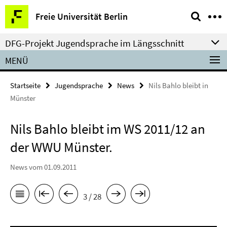
Springe
Service-
Freie Universität Berlin
direkt
Navigation
zu
DFG-Projekt Jugendsprache im Längsschnitt
Inhalt
MENÜ
Startseite
Jugendsprache
News
Nils Bahlo bleibt in
Münster
Nils Bahlo bleibt im WS 2011/12 an
der WWU Münster.
News vom 01.09.2011
3 / 28