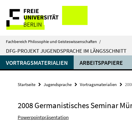
Springe
Service-
direkt
zu
Navigation
Inhalt
Fachbereich Philosophie und Geisteswissenschaften
/
DFG-PROJEKT JUGENDSPRACHE IM LÄNGSSCHNITT
VORTRAGSMATERIALIEN
ARBEITSPAPIERE
Startseite
Jugendsprache
Vortragsmaterialien
200
2008 Germanistisches Seminar Mü
Powerpointpräsentation