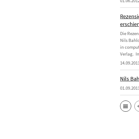
01.06.201
Rezensio
erschie
Die Rezens
Nils Bahlo
in comput
Verlag. In
14.09.201
Nils Bah
01.09.201