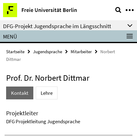
Springe
Service-
Freie Universität Berlin
direkt
Navigation
zu
DFG-Projekt Jugendsprache im Längsschnitt
Inhalt
MENÜ
Startseite
Jugendsprache
Mitarbeiter
Norbert
Dittmar
Prof. Dr. Norbert Dittmar
Kontakt
Lehre
Projektleiter
DFG Projektleitung Jugendsprache