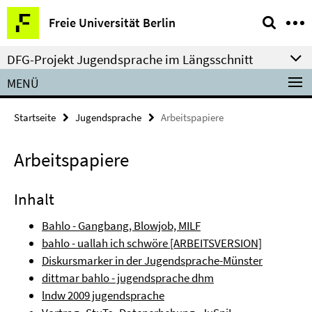
Springe
Service-
Freie Universität Berlin
direkt
Navigation
zu
DFG-Projekt Jugendsprache im Längsschnitt
Inhalt
MENÜ
Startseite
Jugendsprache
Arbeitspapiere
Arbeitspapiere
Inhalt
Bahlo - Gangbang, Blowjob, MILF
bahlo - uallah ich schwöre [ARBEITSVERSION]
Diskursmarker in der Jugendsprache-Münster
dittmar bahlo - jugendsprache dhm
lndw 2009 jugendsprache