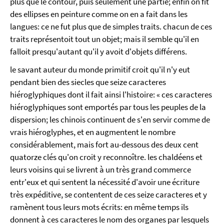
plus que le contour, puis seulement une partie; enfin on fit
des ellipses en peinture comme on en a fait dans les
langues: ce ne fut plus que de simples traits. chacun de ces
traits représentoit tout un objet; mais il semble qu'il en
falloit presqu'autant qu'il y avoit d'objets différens.
le savant auteur du monde primitif croit qu'il n'y eut
pendant bien des siecles que seize caracteres
hiéroglyphiques dont il fait ainsi l'histoire: « ces caracteres
hiéroglyphiques sont emportés par tous les peuples de la
dispersion; les chinois continuent de s'en servir comme de
vrais hiéroglyphes, et en augmentent le nombre
considérablement, mais fort au-dessous des deux cent
quatorze clés qu'on croit y reconnoître. les chaldéens et
leurs voisins qui se livrent à un très grand commerce
entr'eux et qui sentent la nécessité d'avoir une écriture
très expéditive, se contentent de ces seize caracteres et y
ramènent tous leurs mots écrits: en même temps ils
donnent à ces caracteres le nom des organes par lesquels