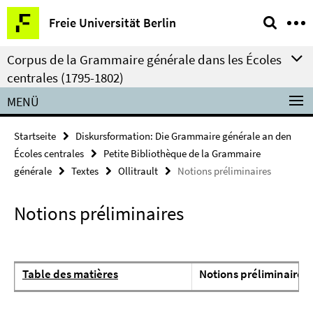
Springe
Service-
Freie Universität Berlin
direkt
Navigation
zu
Corpus de la Grammaire générale dans les Écoles
Inhalt
centrales (1795-1802)
MENÜ
Startseite
Diskursformation: Die Grammaire générale an den
Écoles centrales
Petite Bibliothèque de la Grammaire
générale
Textes
Ollitrault
Notions préliminaires
Notions préliminaires
Table des matières
Notions préliminaires.