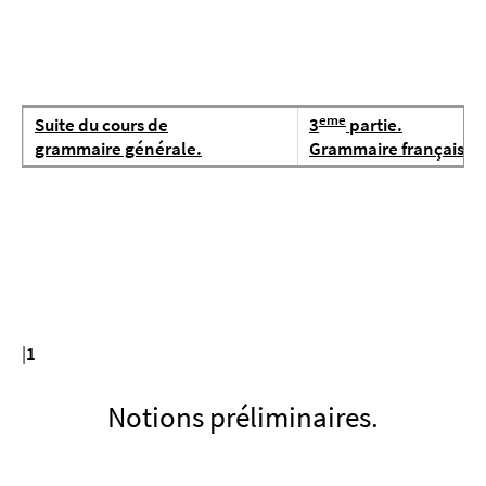
eme
Suite du cours de
3
partie.
grammaire générale.
Grammaire française.
|
1
Notions préliminaires.