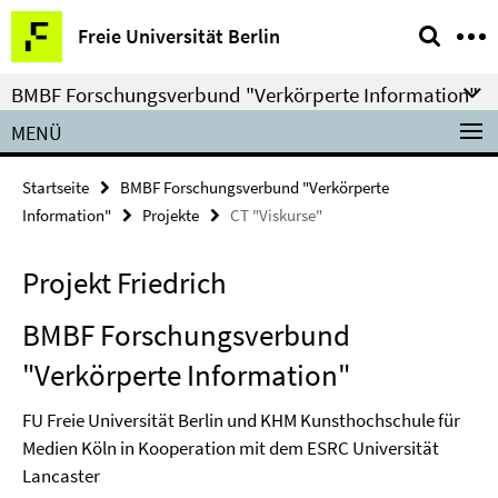
Springe
Service-
Freie Universität Berlin
direkt
Navigation
zu
BMBF Forschungsverbund "Verkörperte Information"
Inhalt
MENÜ
Startseite
BMBF Forschungsverbund "Verkörperte
Information"
Projekte
CT "Viskurse"
Projekt Friedrich
BMBF Forschungsverbund
"Verkörperte Information"
FU Freie Universität Berlin und KHM Kunsthochschule für
Medien Köln in Kooperation mit dem
ESRC Universität
Lancaster