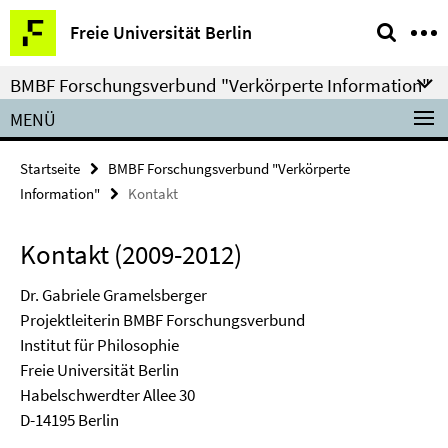
Springe
Service-
Freie Universität Berlin
direkt
Navigation
zu
BMBF Forschungsverbund "Verkörperte Information"
Inhalt
MENÜ
Startseite
BMBF Forschungsverbund "Verkörperte
Information"
Kontakt
Kontakt (2009-2012)
Dr. Gabriele Gramelsberger
Projektleiterin BMBF Forschungsverbund
Institut für Philosophie
Freie Universität Berlin
Habelschwerdter Allee 30
D-14195 Berlin