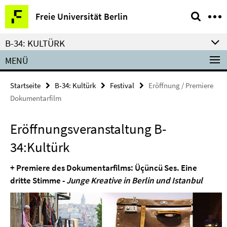
Springe
Service-
Freie Universität Berlin
direkt
Navigation
zu
B-34: KULTÜRK
Inhalt
MENÜ
Startseite
B-34: Kultürk
Festival
Eröffnung / Premiere
Dokumentarfilm
Eröffnungsveranstaltung B-
34:Kultürk
+ Premiere des Dokumentarfilms: Üçüncü Ses. Eine
dritte Stimme -
Junge Kreative in Berlin und Istanbul