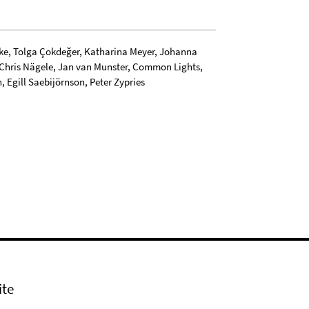
mke, Tolga Çokdeğer, Katharina Meyer, Johanna
 Chris Nägele, Jan van Munster, Common Lights,
 Egill Saebijörnson, Peter Zypries
ite