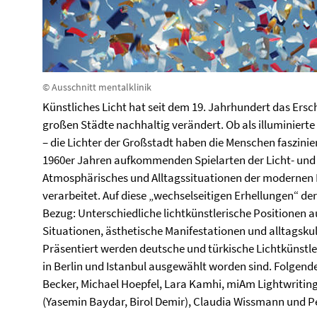
© Ausschnitt mentalklinik
Künstliches Licht hat seit dem 19. Jahrhundert das Ers
großen Städte nachhaltig verändert. Ob als illuminier
– die Lichter der Großstadt haben die Menschen fasziniert
1960er Jahren aufkommenden Spielarten der Licht- un
Atmosphärisches und Alltagssituationen der modernen 
verarbeitet. Auf diese „wechselseitigen Erhellungen“ de
Bezug:
Unterschiedliche lichtkünstlerische Positionen 
Situationen, ästhetische Manifestationen und alltagskul
Präsentiert werden deutsche und türkische Lichtkünstl
in Berlin und Istanbul ausgewählt worden sind. Folgende
Becker, Michael Hoepfel, Lara Kamhi, miAm Lightwritin
(Yasemin Baydar, Birol Demir), Claudia Wissmann und Pe