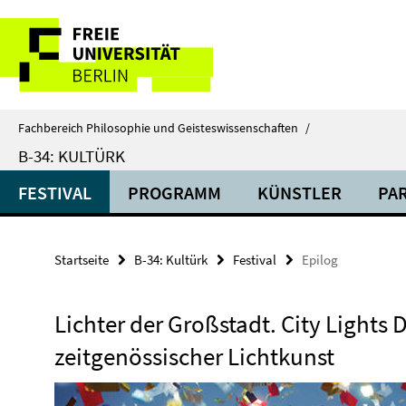
Springe
Service-
direkt
zu
Navigation
Inhalt
Fachbereich Philosophie und Geisteswissenschaften
/
B-34: KULTÜRK
FESTIVAL
PROGRAMM
KÜNSTLER
PA
Startseite
B-34: Kultürk
Festival
Epilog
Lichter der Großstadt. City Lights
zeitgenössischer Lichtkunst