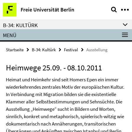
Springe
Service-
Freie Universität Berlin
direkt
Navigation
zu
B-34: KULTÜRK
Inhalt
MENÜ
Startseite
B-34: Kultürk
Festival
Ausstellung
Heimwege 25.09. - 08.10.2011
Heimat und Heimkehr sind seit Homers Epen ein immer
wiederkehrendes zentrales Motiv der europäischen Kultur.
In Verbindung mit Migration bilden sie die existentielle
Klammer aller Selbstbestimmungen und Sehnsüchte. Die
Ausstellung „Heimwege“ sucht in Bildern und Worten,
sinnlich, konkret und metaphorisch, spielerisch-witzig wie
dokumentarisch nach Annäherungen, transitorischen
Übergängen und Ankünften zwischen Istanbul und Berlin,