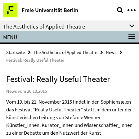
Springe
Service-
Freie Universität Berlin
direkt
Navigation
zu
The Aesthetics of Applied Theatre
Inhalt
MENÜ
Startseite
The Aesthetics of Applied Theatre
News
Festival: Really Useful Theater
Festival: Really Useful Theater
News vom 26.10.2015
Vom 19. bis 21. November 2015 findet in den Sophiensælen
das Festival "Really Useful Theater" statt, in dem unter der
künstlerischen Leitung von Stefanie Wenner
Künstler_innen, Kurator_innen und Wissenschaftler_innen
zu einer Debatte um den Nutzwert der Kunst