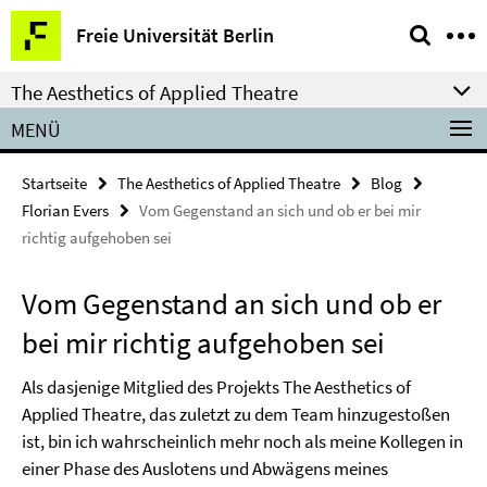
Springe
Service-
Freie Universität Berlin
direkt
Navigation
zu
The Aesthetics of Applied Theatre
Inhalt
MENÜ
Startseite
The Aesthetics of Applied Theatre
Blog
Florian Evers
Vom Gegenstand an sich und ob er bei mir
richtig aufgehoben sei
Vom Gegenstand an sich und ob er
bei mir richtig aufgehoben sei
Als dasjenige Mitglied des Projekts The Aesthetics of
Applied Theatre, das zuletzt zu dem Team hinzugestoßen
ist, bin ich wahrscheinlich mehr noch als meine Kollegen in
einer Phase des Auslotens und Abwägens meines