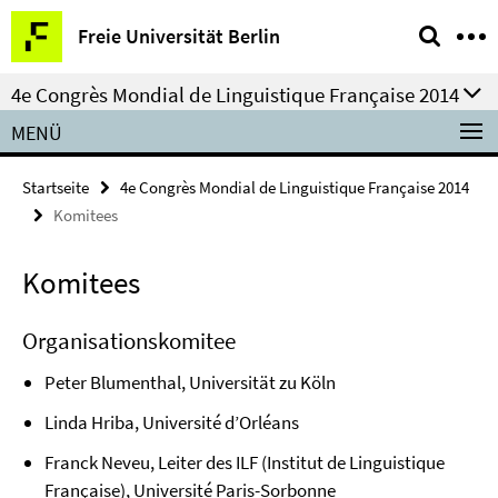
Springe
Service-
Freie Universität Berlin
direkt
Navigation
zu
4e Congrès Mondial de Linguistique Française 2014
Inhalt
MENÜ
Startseite
4e Congrès Mondial de Linguistique Française 2014
Komitees
Komitees
Organisationskomitee
Peter Blumenthal, Universität zu Köln
Linda Hriba, Université d’Orléans
Franck Neveu, Leiter des ILF (Institut de Linguistique
Française), Université Paris-Sorbonne