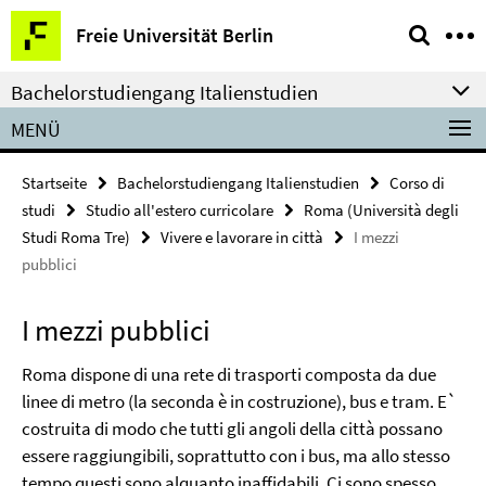
Springe
Service-
Freie Universität Berlin
direkt
Navigation
zu
Bachelorstudiengang Italienstudien
Inhalt
MENÜ
Startseite
Bachelorstudiengang Italienstudien
Corso di
studi
Studio all'estero curricolare
Roma (Università degli
Studi Roma Tre)
Vivere e lavorare in città
I mezzi
pubblici
I mezzi pubblici
Roma dispone di una rete di trasporti composta da due
linee di metro (la seconda è in costruzione), bus e tram. E`
costruita di modo che tutti gli angoli della città possano
essere raggiungibili, soprattutto con i bus, ma allo stesso
tempo questi sono alquanto inaffidabili. Ci sono spesso