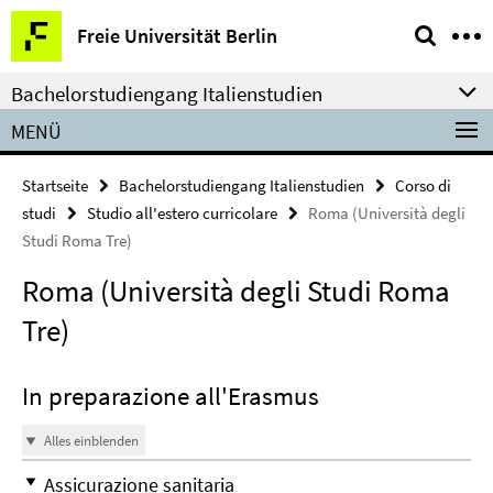
Springe
Service-
Freie Universität Berlin
direkt
Navigation
zu
Bachelorstudiengang Italienstudien
Inhalt
MENÜ
Startseite
Bachelorstudiengang Italienstudien
Corso di
studi
Studio all'estero curricolare
Roma (Università degli
Studi Roma Tre)
Roma (Università degli Studi Roma
Tre)
In preparazione all'Erasmus
Alles einblenden
Assicurazione sanitaria