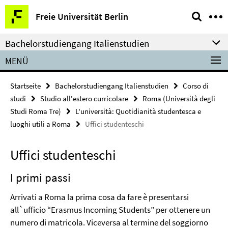
Springe
Service-
Freie Universität Berlin
direkt
Navigation
zu
Bachelorstudiengang Italienstudien
Inhalt
MENÜ
Startseite
Bachelorstudiengang Italienstudien
Corso di
studi
Studio all'estero curricolare
Roma (Università degli
Studi Roma Tre)
L'università: Quotidianità studentesca e
luoghi utili a Roma
Uffici studenteschi
Uffici studenteschi
I primi passi
Arrivati a Roma la prima cosa da fare è presentarsi
all`ufficio “Erasmus Incoming Students” per ottenere un
numero di matricola. Viceversa al termine del soggiorno