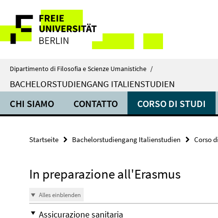
Springe
Service-
direkt
zu
Navigation
Inhalt
Dipartimento di Filosofia e Scienze Umanistiche
/
BACHELORSTUDIENGANG ITALIENSTUDIEN
CHI SIAMO
CONTATTO
CORSO DI STUDI
Startseite
Bachelorstudiengang Italienstudien
Corso di
In preparazione all'Erasmus
Alles einblenden
Assicurazione sanitaria