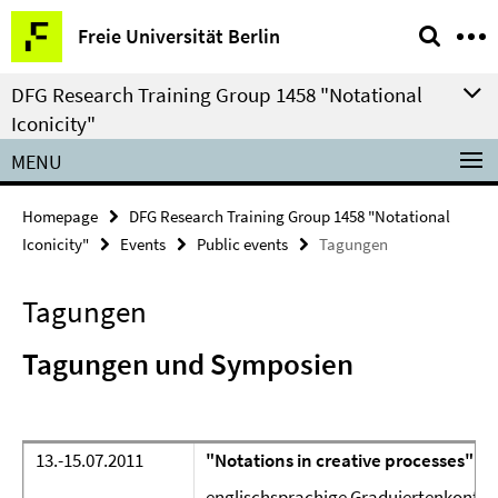
Springe
Service
Freie Universität Berlin
direkt
Navigation
zu
DFG Research Training Group 1458 "Notational
Inhalt
Iconicity"
MENU
Homepage
DFG Research Training Group 1458 "Notational
Iconicity"
Events
Public events
Tagungen
Tagungen
Tagungen und Symposien
13.-15.07.2011
"Notations in creative processes"
englischsprachige Graduiertenkonfer